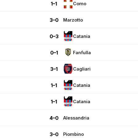
1–1
Como
3–0
Marzotto
0–3
Catania
0–1
Fanfulla
3–1
Cagliari
1–1
Catania
1–1
Catania
4–0
Alessandria
3–0
Piombino