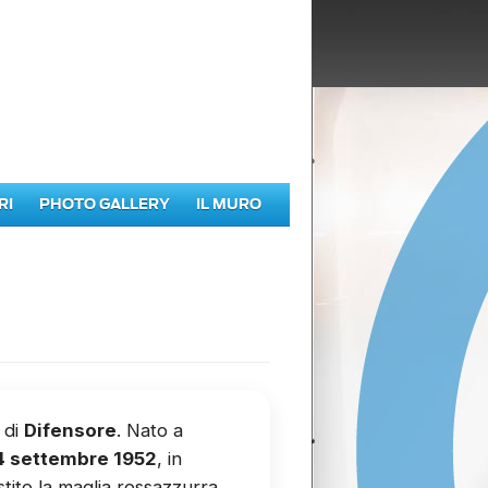
RI
PHOTO GALLERY
IL MURO
 di
Difensore
. Nato a
14 settembre 1952
, in
stito la maglia rossazzurra