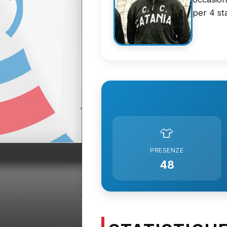
per 4 sta
👕
PRESENZE
48