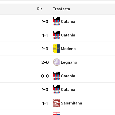
Ris.
Trasferta
1–0
Catania
1–1
Catania
1–0
Modena
2–0
Legnano
0–0
Catania
1–0
Catania
1–1
Salernitana