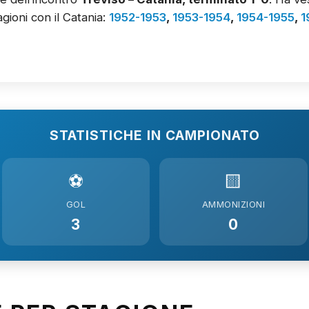
gioni con il Catania:
1952-1953
,
1953-1954
,
1954-1955
,
1
STATISTICHE IN CAMPIONATO
⚽
🟨
GOL
AMMONIZIONI
3
0