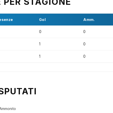
E PER STAGIONE
esenze
Gol
Amm.
0
0
1
0
1
0
SPUTATI
Ammonito