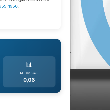
955-1956
.
📊
MEDIA GOL
0,06