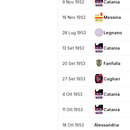
9 Nov 1952
Catania
16 Nov 1952
Messina
28 Lug 1953
Legnano
13 Set 1953
Catania
20 Set 1953
Fanfulla
27 Set 1953
Cagliari
4 Ott 1953
Catania
11 Ott 1953
Catania
18 Ott 1953
Alessandria