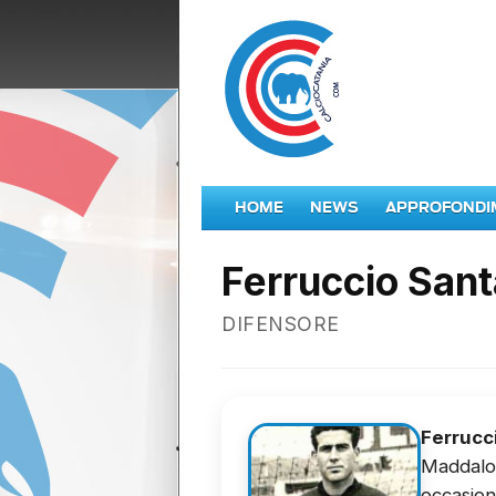
HOME
NEWS
APPROFONDI
Ferruccio San
DIFENSORE
Ferrucc
Maddalon
occasion