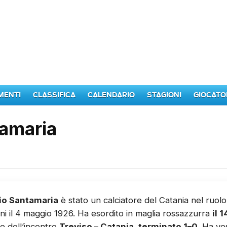
MENTI
CLASSIFICA
CALENDARIO
STAGIONI
GIOCATO
tamaria
io Santamaria
è stato un calciatore del Catania nel ruolo
i il 4 maggio 1926. Ha esordito in maglia rossazzurra
il 
e dell’incontro
Treviso – Catania, terminato 1–0
. Ha ve