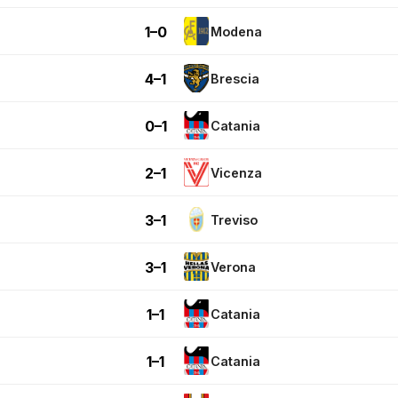
1–0
Modena
4–1
Brescia
0–1
Catania
2–1
Vicenza
3–1
Treviso
3–1
Verona
1–1
Catania
1–1
Catania