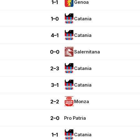
1–1
Genoa
1–0
Catania
4–1
Catania
0–0
Salernitana
2–3
Catania
3–1
Catania
2–2
Monza
2–0
Pro Patria
1–1
Catania