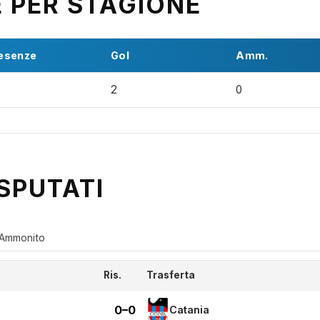
E PER STAGIONE
esenze
Gol
Amm.
2
0
SPUTATI
Ammonito
Ris.
Trasferta
0–0
Catania