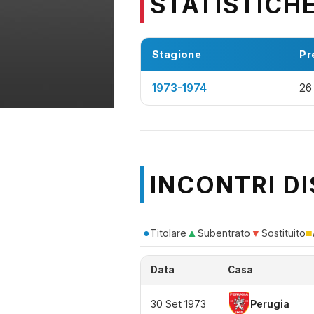
STATISTICH
Stagione
Pr
1973-1974
26
INCONTRI DI
●
▲
▼
■
Titolare
Subentrato
Sostituito
Data
Casa
30 Set 1973
Perugia