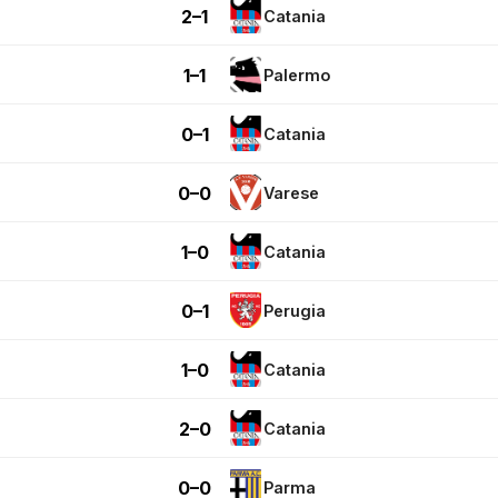
2–1
Catania
1–1
Palermo
0–1
Catania
0–0
Varese
1–0
Catania
0–1
Perugia
1–0
Catania
2–0
Catania
0–0
Parma