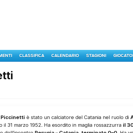
MENTI
CLASSIFICA
CALENDARIO
STAGIONI
GIOCATO
tti
Piccinetti
è stato un calciatore del Catania nel ruolo di
 il 31 marzo 1952. Ha esordito in maglia rossazzurra
il 
e dell’incontro
Perugia – Catania, terminato 0–0
. Ha v