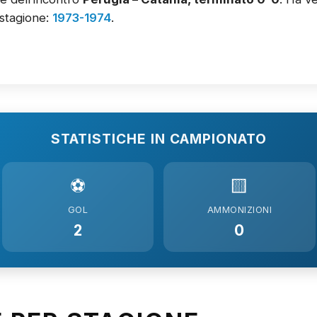
stagione:
1973-1974
.
STATISTICHE IN CAMPIONATO
⚽
🟨
GOL
AMMONIZIONI
2
0