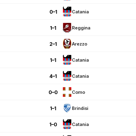
0–1
Catania
1–1
Reggina
2–1
Arezzo
1–1
Catania
4–1
Catania
0–0
Como
1–1
Brindisi
1–0
Catania