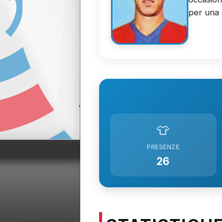
per una 
👕
PRESENZE
26