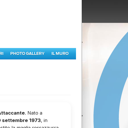
RI
PHOTO GALLERY
IL MURO
Attaccante
. Nato a
30 settembre 1973
, in
estito la maglia rossazzurra