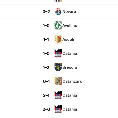
0–2
Novara
1–0
Avellino
1–1
Ascoli
1–0
Catania
1–2
Brescia
0–1
Catanzaro
3–1
Catania
2–0
Catania