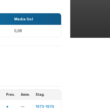
Media Gol
0,08
Pres.
Amm.
Stag.
●
—
1973-1974