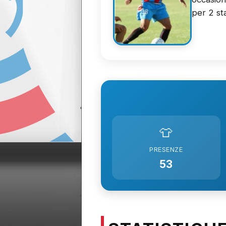
per 2 sta
👕
PRESENZE
53