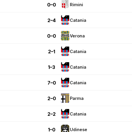
0–0
Rimini
2–4
Catania
0–0
Verona
2–1
Catania
1–3
Catania
7–0
Catania
2–0
Parma
2–2
Catania
1–0
Udinese