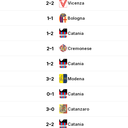
2–2
Vicenza
1–1
Bologna
1–2
Catania
2–1
Cremonese
1–2
Catania
3–2
Modena
0–1
Catania
3–0
Catanzaro
2–2
Catania