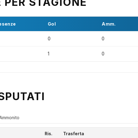
E PER STAGIONE
esenze
Gol
Amm.
0
0
1
0
SPUTATI
Ammonito
Ris.
Trasferta