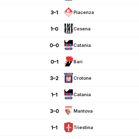
3–1
Piacenza
1–0
Cesena
0–0
Catania
0–1
Bari
3–2
Crotone
1–1
Catania
3–0
Mantova
1–1
Triestina