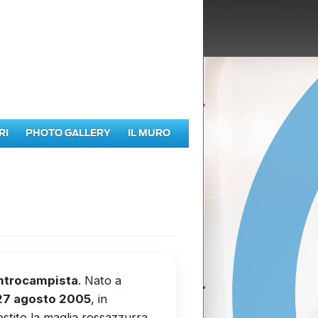
RI
PHOTO GALLERY
IL MURO
ntrocampista
. Nato a
 27 agosto 2005
, in
estito la maglia rossazzurra