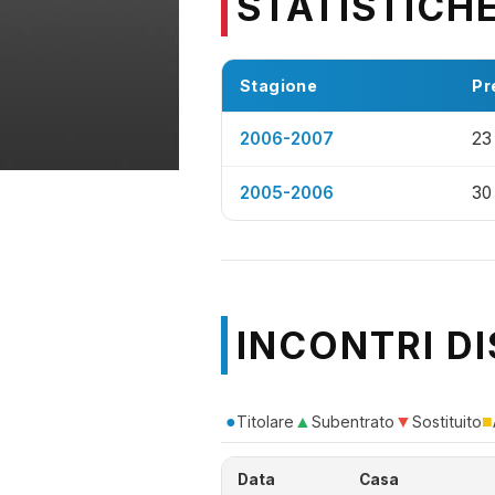
STATISTICH
Stagione
Pr
2006-2007
23
2005-2006
30
INCONTRI DI
●
▲
▼
■
Titolare
Subentrato
Sostituito
Data
Casa