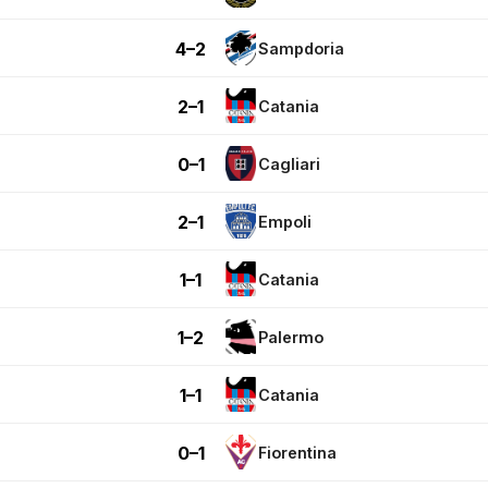
4–2
Sampdoria
2–1
Catania
0–1
Cagliari
2–1
Empoli
1–1
Catania
1–2
Palermo
1–1
Catania
0–1
Fiorentina