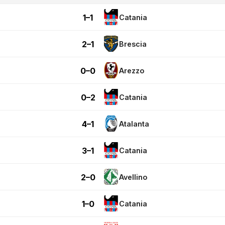
1–1
Catania
2–1
Brescia
0–0
Arezzo
0–2
Catania
4–1
Atalanta
3–1
Catania
2–0
Avellino
1–0
Catania