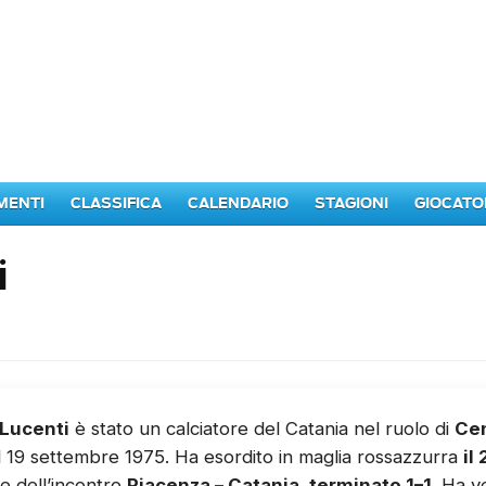
MENTI
CLASSIFICA
CALENDARIO
STAGIONI
GIOCATO
i
 Lucenti
è stato un calciatore del Catania nel ruolo di
Ce
l 19 settembre 1975. Ha esordito in maglia rossazzurra
il
e dell’incontro
Piacenza – Catania, terminato 1–1
. Ha v