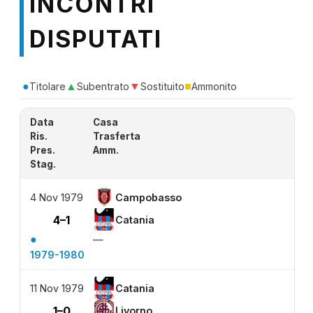
INCONTRI
DISPUTATI
●
▲
▼
■
Titolare
Subentrato
Sostituito
Ammonito
Data
Casa
Ris.
Trasferta
Pres.
Amm.
Stag.
4 Nov 1979
Campobasso
4–1
Catania
●
—
1979-1980
11 Nov 1979
Catania
1–0
Livorno