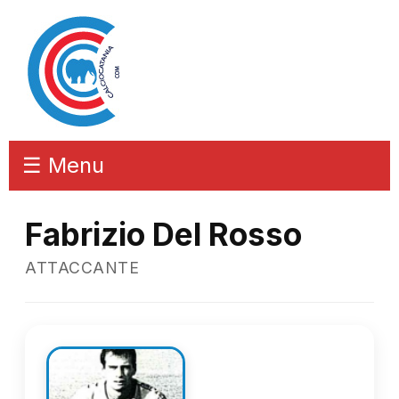
☰ Menu
Fabrizio Del Rosso
ATTACCANTE