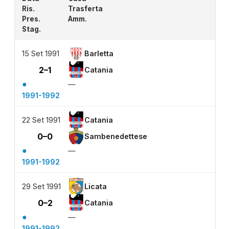
Ris.
Trasferta
Pres.
Amm.
Stag.
15 Set 1991
Barletta
2–1
Catania
●
—
1991-1992
22 Set 1991
Catania
0–0
Sambenedettese
●
—
1991-1992
29 Set 1991
Licata
0–2
Catania
●
—
1991-1992