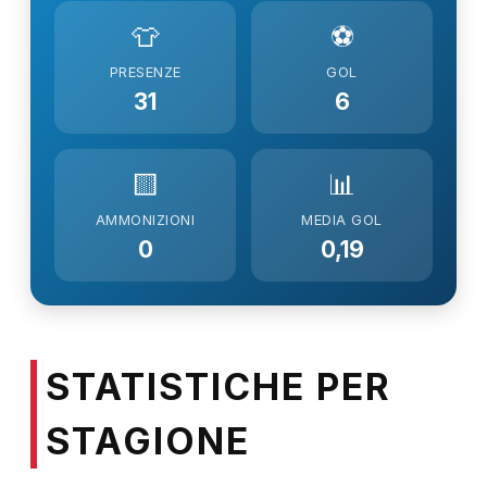
👕
⚽
PRESENZE
GOL
31
6
🟨
📊
AMMONIZIONI
MEDIA GOL
0
0,19
STATISTICHE PER
STAGIONE