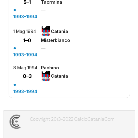
5–1
Taormina
●
—
1993-1994
1 Mag 1994
Catania
1–0
Misterbianco
●
—
1993-1994
8 Mag 1994
Pachino
0–3
Catania
●
—
1993-1994
Copyright 2013-2022 CalcioCataniaCom