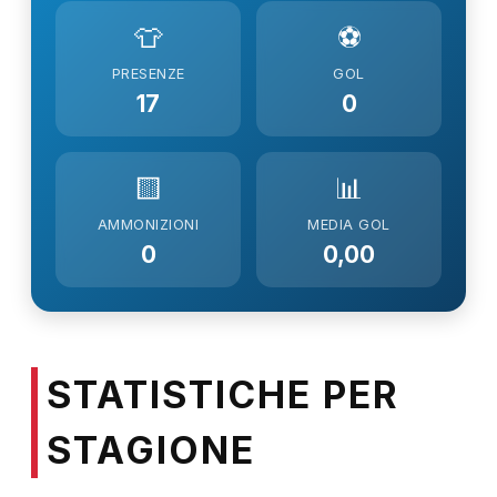
👕
⚽
PRESENZE
GOL
17
0
🟨
📊
AMMONIZIONI
MEDIA GOL
0
0,00
STATISTICHE PER
STAGIONE