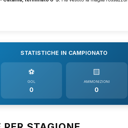
STATISTICHE IN CAMPIONATO
⚽
🟨
GOL
AMMONIZIONI
0
0
E PER STAGIONE