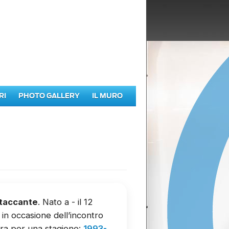
RI
PHOTO GALLERY
IL MURO
taccante
. Nato a - il 12
, in occasione dell’incontro
rra per una stagione:
1993-