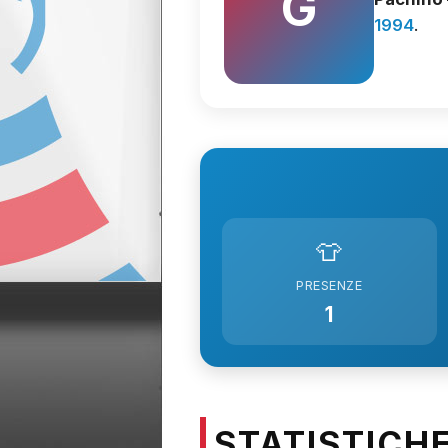
G
1994
.
👕
PRESENZE
1
STATISTICH