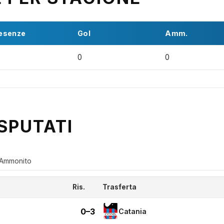
esenze
Gol
Amm.
0
0
SPUTATI
Ammonito
Ris.
Trasferta
0–3
Catania