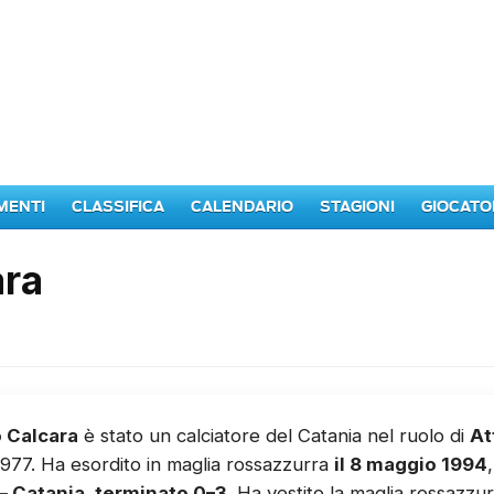
MENTI
CLASSIFICA
CALENDARIO
STAGIONI
GIOCATO
ara
 Calcara
è stato un calciatore del Catania nel ruolo di
At
977. Ha esordito in maglia rossazzurra
il 8 maggio 1994
– Catania, terminato 0–3
. Ha vestito la maglia rossazzu