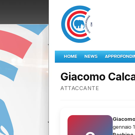
HOME
NEWS
APPROFONDI
Giacomo Calc
ATTACCANTE
Giacomo
gennaio 1
Pachino 