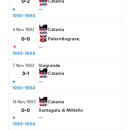
0–2
Catania
●
—
1993-1994
4 Nov 1993
Catania
0–0
Patern&ograve;
▼
—
1993-1994
7 Nov 1993
Viagrande
3–1
Catania
●
—
1993-1994
14 Nov 1993
Catania
0–0
Santagata di Militello
●
—
1993-1994