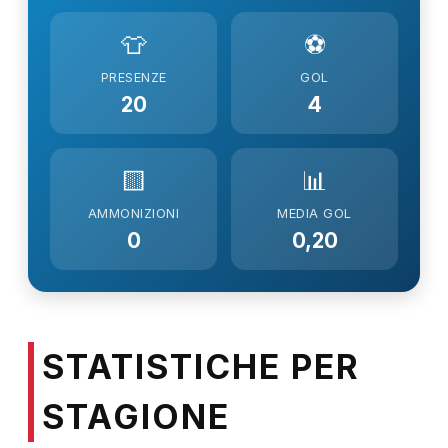
👕
⚽
PRESENZE
GOL
20
4
🟨
📊
AMMONIZIONI
MEDIA GOL
0
0,20
STATISTICHE PER
STAGIONE