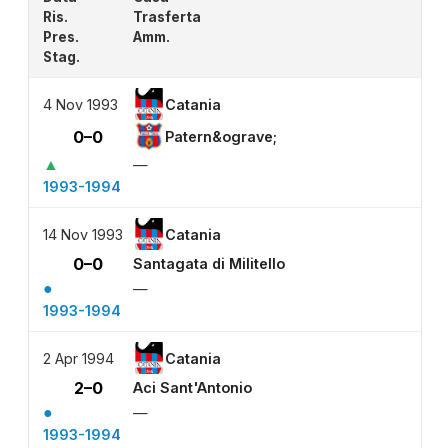
Ris.
Trasferta
Pres.
Amm.
Stag.
4 Nov 1993
Catania
0–0
Patern&ograve;
▲
—
1993-1994
14 Nov 1993
Catania
0–0
Santagata di Militello
●
—
1993-1994
2 Apr 1994
Catania
2–0
Aci Sant'Antonio
●
—
1993-1994