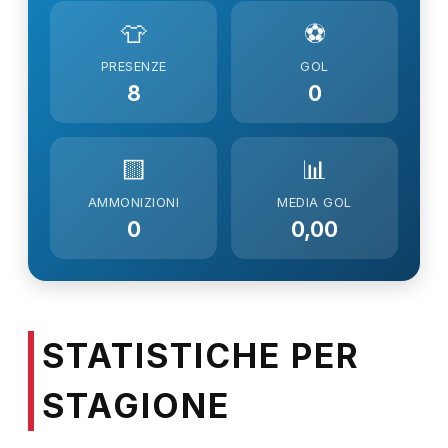
👕
⚽
PRESENZE
GOL
8
0
🟨
📊
AMMONIZIONI
MEDIA GOL
0
0,00
STATISTICHE PER
STAGIONE