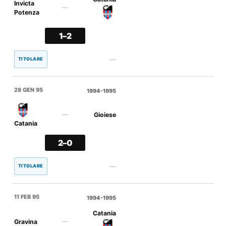
Invicta
—
Potenza
1–2
—
TITOLARE
28 GEN 95
1994-1995
Gioiese
—
Catania
2–0
—
TITOLARE
11 FEB 95
1994-1995
Catania
Gravina
—