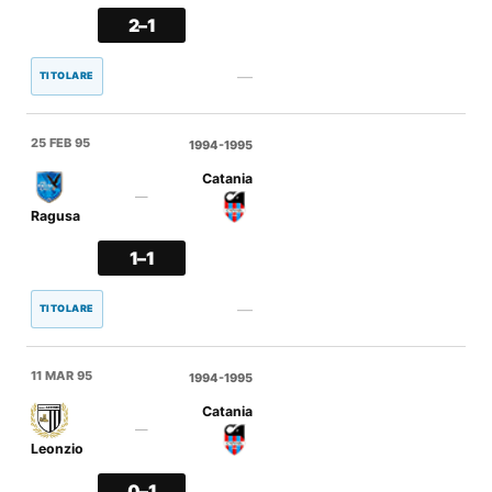
2–1
—
TITOLARE
25 FEB 95
1994-1995
Catania
—
Ragusa
1–1
—
TITOLARE
11 MAR 95
1994-1995
Catania
—
Leonzio
0–1