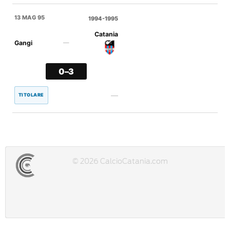
13 MAG 95
1994-1995
Catania
Gangi
—
0–3
—
TITOLARE
© 2026 CalcioCatania.com