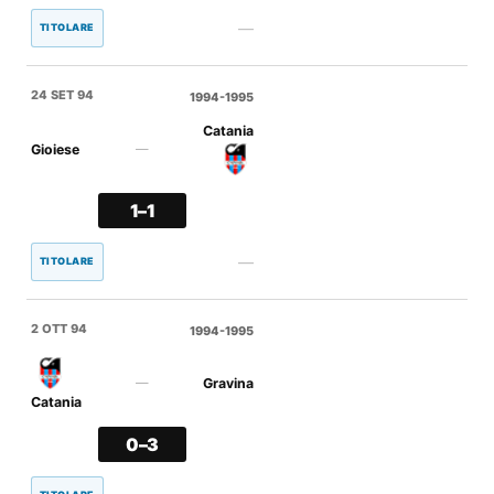
—
TITOLARE
24 SET 94
1994-1995
Catania
Gioiese
—
1–1
—
TITOLARE
2 OTT 94
1994-1995
Gravina
—
Catania
0–3