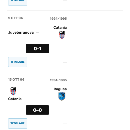
—
TITOLARE
9 OTT 94
1994-1995
Catania
Juveterranova
—
0–1
—
TITOLARE
15 OTT 94
1994-1995
Ragusa
—
Catania
0–0
—
TITOLARE