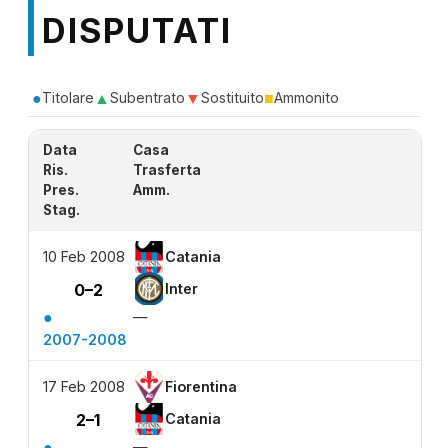
DISPUTATI
●
▲
▼
■
Titolare
Subentrato
Sostituito
Ammonito
Data
Casa
Ris.
Trasferta
Pres.
Amm.
Stag.
10 Feb 2008
Catania
0–2
Inter
●
—
2007-2008
17 Feb 2008
Fiorentina
2–1
Catania
●
—