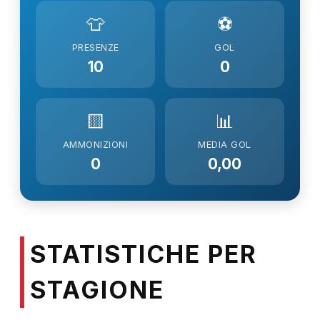
👕
⚽
PRESENZE
GOL
10
0
🟨
📊
AMMONIZIONI
MEDIA GOL
0
0,00
STATISTICHE PER
STAGIONE