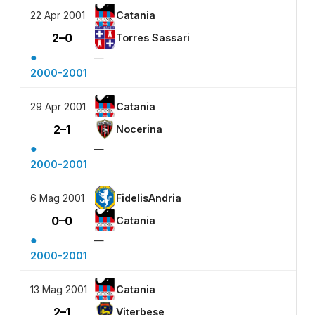
22 Apr 2001
Catania
2–0
Torres Sassari
●
—
2000-2001
29 Apr 2001
Catania
2–1
Nocerina
●
—
2000-2001
6 Mag 2001
FidelisAndria
0–0
Catania
●
—
2000-2001
13 Mag 2001
Catania
2–1
Viterbese