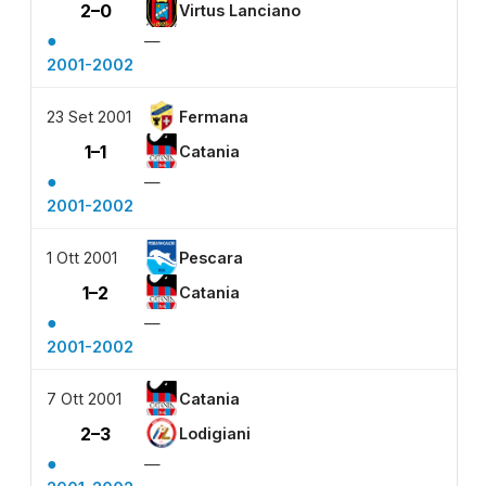
2–0
Virtus Lanciano
●
—
2001-2002
23 Set 2001
Fermana
1–1
Catania
●
—
2001-2002
1 Ott 2001
Pescara
1–2
Catania
●
—
2001-2002
7 Ott 2001
Catania
2–3
Lodigiani
●
—