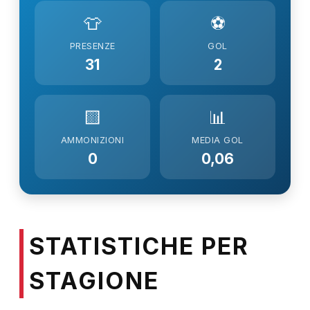
👕
⚽
PRESENZE
GOL
31
2
🟨
📊
AMMONIZIONI
MEDIA GOL
0
0,06
STATISTICHE PER
STAGIONE