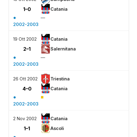
1–0
Catania
●
—
2002-2003
19 Ott 2002
Catania
2–1
Salernitana
●
—
2002-2003
26 Ott 2002
Triestina
4–0
Catania
●
■
2002-2003
2 Nov 2002
Catania
1–1
Ascoli
●
—