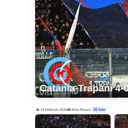
Catania-Trapani 4-0 
20 foto
📅 19 febbraio 2026
📸 Nino Russo