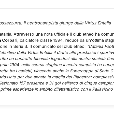
ossazzurra: il centrocampista giunge dalla Virtus Entella
tania. Attraverso una nota ufficiale il club etneo ha comun
 Corbari
, calciatore classe 1994, reduce da un'ottima stagi
one in Serie B. Il comunicato del club etneo:
"Catania Foot
efinitivo dalla Virtus Entella il diritto alle prestazioni sport
ritto un contratto biennale legandosi alla nostra società fin
rile 1994, nella scorsa stagione il centrocampista ha conq
retta tra i cadetti, vincendo anche la Supercoppa di Serie C.
indossato per due annate la maglia del Piacenza: complessiv
lezionato 157 presenze e 31 gol nell’arco di cinque campionat
rime esperienze in ambito dilettantistico con il Pallavicino 