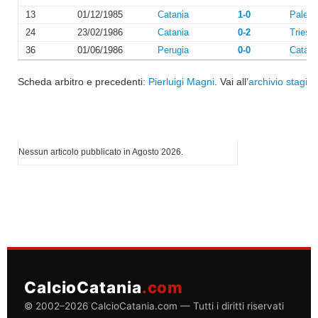
13
01/12/1985
Catania
1-0
Paler
24
23/02/1986
Catania
0-2
Triesti
36
01/06/1986
Perugia
0-0
Catani
Scheda arbitro e precedenti:
Pierluigi Magni
. Vai all’
archivio stagion
I più letti di Agosto 2026
Nessun articolo pubblicato in Agosto 2026.
CalcioCatania
.com
© 2002–2026 CalcioCatania.com — Tutti i diritti riservati