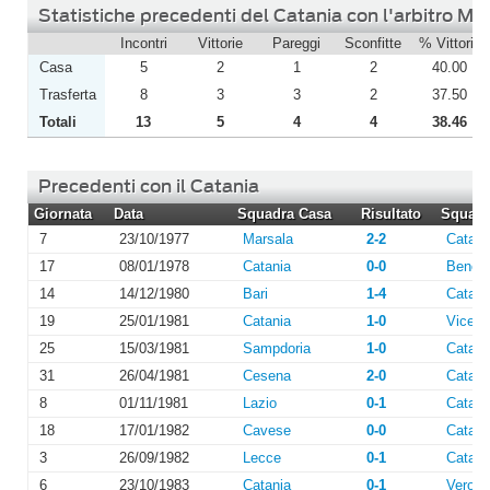
Statistiche precedenti del Catania con l'arbitro Ma
Incontri
Vittorie
Pareggi
Sconfitte
% Vittorie
Casa
5
2
1
2
40.00
Trasferta
8
3
3
2
37.50
Totali
13
5
4
4
38.46
Precedenti con il Catania
Giornata
Data
Squadra Casa
Risultato
Squadra
7
23/10/1977
Marsala
2-2
Catani
17
08/01/1978
Catania
0-0
Benev
14
14/12/1980
Bari
1-4
Catani
19
25/01/1981
Catania
1-0
Vicen
25
15/03/1981
Sampdoria
1-0
Catani
31
26/04/1981
Cesena
2-0
Catani
8
01/11/1981
Lazio
0-1
Catani
18
17/01/1982
Cavese
0-0
Catani
3
26/09/1982
Lecce
0-1
Catani
6
23/10/1983
Catania
0-1
Verona