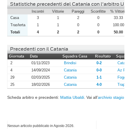
Statistiche precedenti del Catania con l'arbitro Ub
Incontri
Vittorie
Pareggi
Sconfitte
% Vittorie
Casa
3
1
2
0
33.33
Trasferta
1
1
0
0
100.00
Totali
4
2
2
0
50.00
Precedenti con il Catania
Giornata
Data
Squadra Casa
Risultato
Squadra
2
01/11/2023
Brindisi
0-2
Catani
4
14/09/2024
Catania
0-0
Az Pic
29
02/03/2025
Catania
1-1
Foggia
25
18/02/2026
Catania
4-0
Trapan
Scheda arbitro e precedenti:
Mattia Ubaldi
. Vai all’
archivio stagioni
I più letti di Agosto 2026
Nessun articolo pubblicato in Agosto 2026.