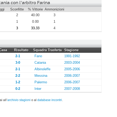
ania con l'arbitro Farina
ggi
Sconfitte
% Vittorie
Ammonizioni
2
40.00
3
1
0.00
1
3
33.33
4
Casa
Risultato
Squadra Trasferta
Stagione
2-1
Fano
1991-1992
3-0
Catania
2003-2004
2-1
Albinoleffe
2005-2006
2-2
Messina
2006-2007
1-2
Palermo
2006-2007
0-2
Inter
2007-2008
ai all’
archivio stagioni
o al
database incontri
.