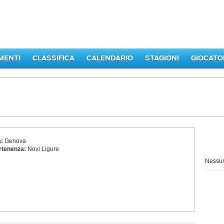
MENTI
CLASSIFICA
CALENDARIO
STAGIONI
GIOCATO
a:
Genova
I p
rtenenza:
Novi Ligure
Nessun