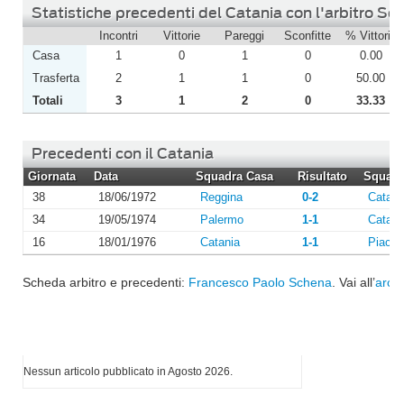
Statistiche precedenti del Catania con l'arbitro Sc
Incontri
Vittorie
Pareggi
Sconfitte
% Vittorie
Casa
1
0
1
0
0.00
Trasferta
2
1
1
0
50.00
Totali
3
1
2
0
33.33
Precedenti con il Catania
Giornata
Data
Squadra Casa
Risultato
Squadra
38
18/06/1972
Reggina
0-2
Catani
34
19/05/1974
Palermo
1-1
Catani
16
18/01/1976
Catania
1-1
Piace
Scheda arbitro e precedenti:
Francesco Paolo Schena
. Vai all’
archi
I più letti di Agosto 2026
Nessun articolo pubblicato in Agosto 2026.