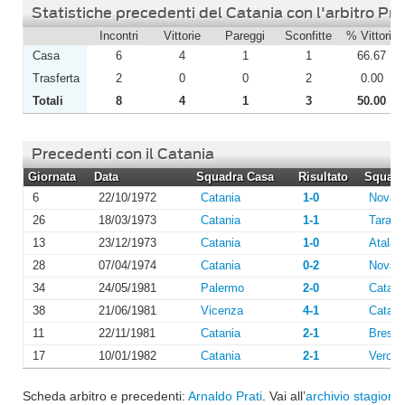
Statistiche precedenti del Catania con l'arbitro Pra
Incontri
Vittorie
Pareggi
Sconfitte
% Vittorie
Casa
6
4
1
1
66.67
Trasferta
2
0
0
2
0.00
Totali
8
4
1
3
50.00
Precedenti con il Catania
Giornata
Data
Squadra Casa
Risultato
Squadra
6
22/10/1972
Catania
1-0
Novar
26
18/03/1973
Catania
1-1
Tarant
13
23/12/1973
Catania
1-0
Atalan
28
07/04/1974
Catania
0-2
Novar
34
24/05/1981
Palermo
2-0
Catani
38
21/06/1981
Vicenza
4-1
Catani
11
22/11/1981
Catania
2-1
Bresci
17
10/01/1982
Catania
2-1
Verona
Scheda arbitro e precedenti:
Arnaldo Prati
. Vai all’
archivio stagioni
o