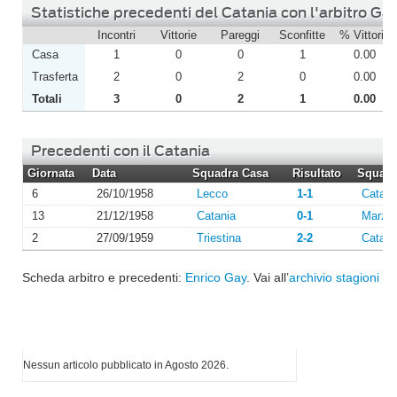
Statistiche precedenti del Catania con l'arbitro Ga
Incontri
Vittorie
Pareggi
Sconfitte
% Vittorie
Casa
1
0
0
1
0.00
Trasferta
2
0
2
0
0.00
Totali
3
0
2
1
0.00
Precedenti con il Catania
Giornata
Data
Squadra Casa
Risultato
Squadra
6
26/10/1958
Lecco
1-1
Catani
13
21/12/1958
Catania
0-1
Marzot
2
27/09/1959
Triestina
2-2
Catani
Scheda arbitro e precedenti:
Enrico Gay
. Vai all’
archivio stagioni
o 
I più letti di Agosto 2026
Nessun articolo pubblicato in Agosto 2026.