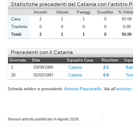
Statistiche precedenti del Catania con l'arbitro Pas
Incontri
Vittorie
Pareggi
Sconfitte
% Vittorie
Casa
2
1
1
0
50.00
Trasferta
0
0
0
0
0.00
Totali
2
1
1
0
50.00
Precedenti con il Catania
Giornata
Data
Squadra Casa
Risultato
Squadra
1
03/09/1995
Catania
2-1
Battip
20
02/02/1997
Catania
0-0
Teram
Scheda arbitro e precedenti:
Antonio Pascariello
. Vai all’
archivio st
I più letti di Agosto 2026
Nessun articolo pubblicato in Agosto 2026.