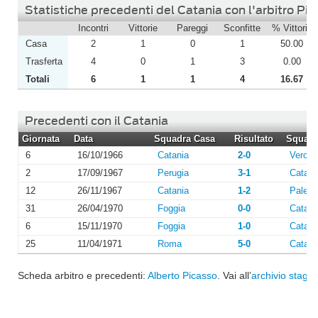
Statistiche precedenti del Catania con l'arbitro Pi
Incontri
Vittorie
Pareggi
Sconfitte
% Vittorie
Casa
2
1
0
1
50.00
Trasferta
4
0
1
3
0.00
Totali
6
1
1
4
16.67
Precedenti con il Catania
Giornata
Data
Squadra Casa
Risultato
Squadra
6
16/10/1966
Catania
2-0
Verona
2
17/09/1967
Perugia
3-1
Catani
12
26/11/1967
Catania
1-2
Paler
31
26/04/1970
Foggia
0-0
Catani
6
15/11/1970
Foggia
1-0
Catani
25
11/04/1971
Roma
5-0
Catani
Scheda arbitro e precedenti:
Alberto Picasso
. Vai all’
archivio stagio