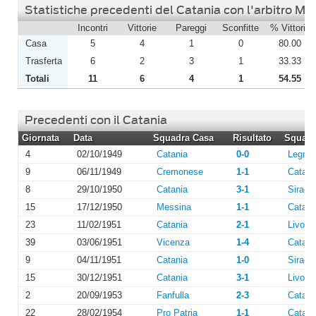
Statistiche precedenti del Catania con l'arbitro Mau
Incontri
Vittorie
Pareggi
Sconfitte
% Vittorie
Casa
5
4
1
0
80.00
Trasferta
6
2
3
1
33.33
Totali
11
6
4
1
54.55
Precedenti con il Catania
Giornata
Data
Squadra Casa
Risultato
Squadra
4
02/10/1949
Catania
0-0
Legna
9
06/11/1949
Cremonese
1-1
Catani
8
29/10/1950
Catania
3-1
Siracu
15
17/12/1950
Messina
1-1
Catani
23
11/02/1951
Catania
2-1
Livorn
39
03/06/1951
Vicenza
1-4
Catani
9
04/11/1951
Catania
1-0
Siracu
15
30/12/1951
Catania
3-1
Livorn
2
20/09/1953
Fanfulla
2-3
Catani
22
28/02/1954
Pro Patria
1-1
Catani