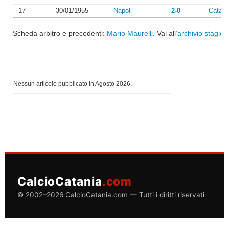
17
30/01/1955
Napoli
2-0
Catani
Scheda arbitro e precedenti:
Mario Maurelli
. Vai all’
archivio stagion
I più letti di Agosto 2026
Nessun articolo pubblicato in Agosto 2026.
CalcioCatania
.com
© 2002–2026 CalcioCatania.com — Tutti i diritti riservati