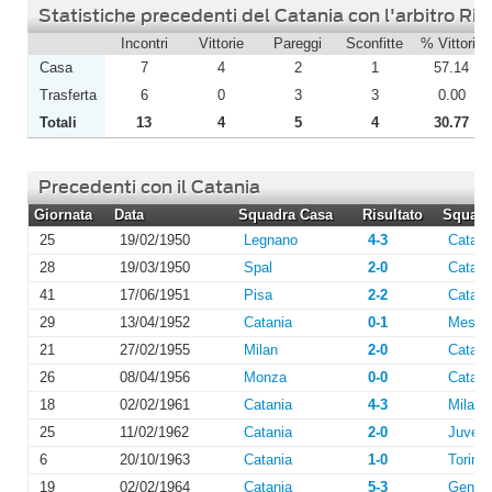
Statistiche precedenti del Catania con l'arbitro Rig
Incontri
Vittorie
Pareggi
Sconfitte
% Vittorie
Casa
7
4
2
1
57.14
Trasferta
6
0
3
3
0.00
Totali
13
4
5
4
30.77
Precedenti con il Catania
Giornata
Data
Squadra Casa
Risultato
Squadra
25
19/02/1950
Legnano
4-3
Catani
28
19/03/1950
Spal
2-0
Catani
41
17/06/1951
Pisa
2-2
Catani
29
13/04/1952
Catania
0-1
Messi
21
27/02/1955
Milan
2-0
Catani
26
08/04/1956
Monza
0-0
Catani
18
02/02/1961
Catania
4-3
Milan
25
11/02/1962
Catania
2-0
Juvent
6
20/10/1963
Catania
1-0
Torino
19
02/02/1964
Catania
5-3
Genoa