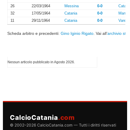
26
22/03/1964
Messina
0-0
Catani
32
17/05/1964
Catania
0-0
Manto
11
29/11/1964
Catania
0-0
Varese
Scheda arbitro e precedenti:
Gino Iginio Rigato
. Vai all’
archivio stag
I più letti di Agosto 2026
Nessun articolo pubblicato in Agosto 2026.
CalcioCatania
.com
© 2002–2026 CalcioCatania.com — Tutti i diritti riservati