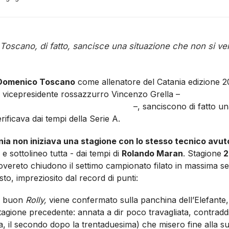
Toscano, di fatto, sancisce una situazione che non si ver
Domenico Toscano
come allenatore del Catania edizione 2
el vicepresidente rossazzurro Vincenzo Grella –
dichiarazion
 murale dedicato a Stefania Sberna
–, sanciscono di fatto un
erificava dai tempi della Serie A.
ia non iniziava una stagione con lo stesso tecnico avut
 e sottolineo tutta - dai tempi di
Rolando Maran
.
Stagione
2
 Rovereto chiudono il settimo campionato filato in massima s
sto, impreziosito dal record di punti:
il buon
Rolly,
viene confermato sulla panchina dell’Elefante
la stagione precedente: annata a dir poco travagliata, contraddi
ta, il secondo dopo la trentaduesima) che misero fine alla 