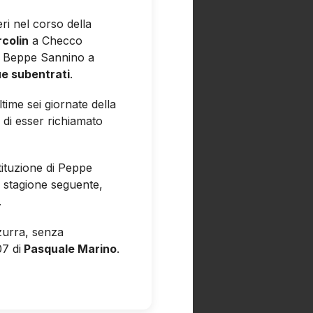
ri nel corso della
colin
a Checco
a Beppe Sannino a
ue subentrati
.
time sei giornate della
 di esser richiamato
tituzione di Peppe
a stagione seguente,
.
zurra, senza
7 di
Pasquale Marino
.