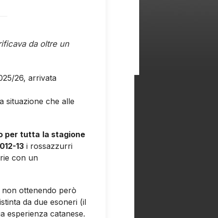
ificava da oltre un
025/26, arrivata
i rilasciate a margine
a situazione che alle
o per tutta
la stagione
012-13
i rossazzurri
erie con un
, non ottenendo però
stinta da due esoneri (il
sua esperienza catanese.