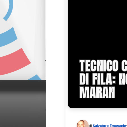
TECNICO 
DI FILA: 
MARAN
di
Salvatore Emanuele
·