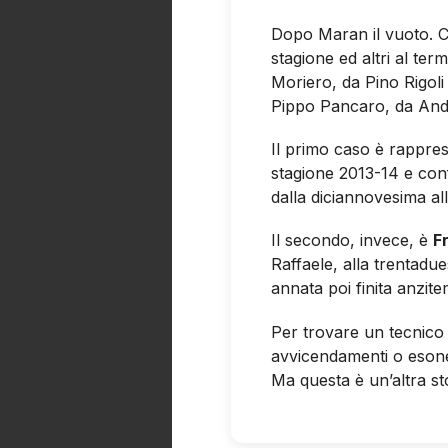
Dopo Maran il vuoto. Con
stagione ed altri al ter
Moriero, da Pino Rigoli
Pippo Pancaro, da Andr
Il primo caso è rappre
stagione 2013-14 e conf
dalla diciannovesima al
Il secondo, invece, è
F
Raffaele, alla trentad
annata poi finita anzit
Per trovare un tecnico 
avvicendamenti o esoner
Ma questa è un’altra s