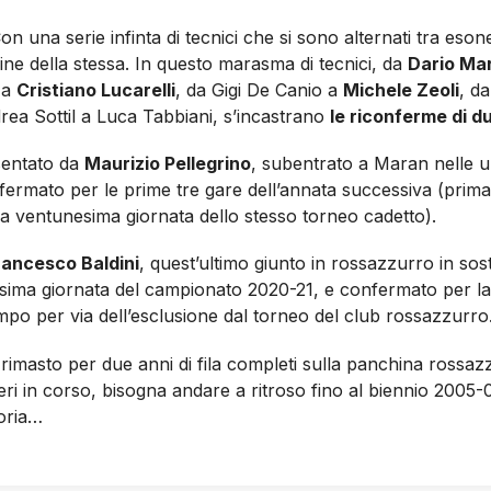
 una serie infinta di tecnici che si sono alternati tra esone
mine della stessa. In questo marasma di tecnici, da
Dario Mar
 a
Cristiano Lucarelli
, da Gigi De Canio a
Michele Zeoli
, d
ea Sottil a Luca Tabbiani, s’incastrano
le riconferme di d
sentato da
Maurizio Pellegrino
, subentrato a Maran nelle ul
ermato per le prime tre gare dell’annata successiva (prima
la ventunesima giornata dello stesso torneo cadetto).
rancesco Baldini
, quest’ultimo giunto in rossazzurro in sos
uesima giornata del campionato 2020-21, e confermato per l
empo per via dell’esclusione dal torneo del club rossazzurro
rimasto per due anni di fila completi sulla panchina rossaz
i in corso, bisogna andare a ritroso fino al biennio 2005-0
toria…