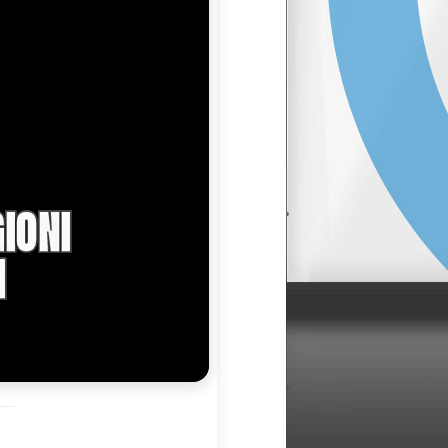
IONI
I