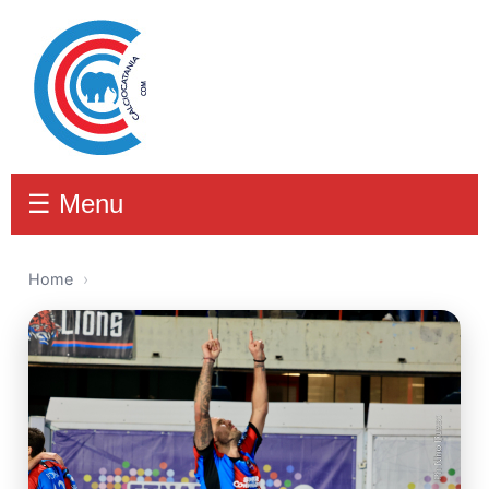
☰ Menu
Home
›